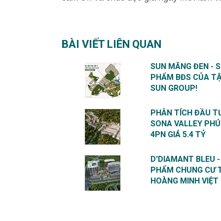
BÀI VIẾT LIÊN QUAN
SUN MĂNG ĐEN - S
PHẨM BĐS CỦA T
SUN GROUP!
PHÂN TÍCH ĐẦU TƯ
SONA VALLEY PH
4PN GIÁ 5.4 TỶ
D'DIAMANT BLEU -
PHẨM CHUNG CƯ 
HOÀNG MINH VIỆT