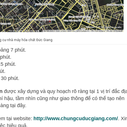
ng cư nhà máy hóa chất Đức Giang.
oảng 7 phút.
phút.
5 phút.
út.
 30 phút.
n
được xây dựng và quy hoạch rõ ràng tại 1 vị trí đắc đị
hí hậu, tầm nhìn cũng như giao thông để có thể tạo nên
àng tại đây.
em tại website:
http://www.chungcuducgiang.com/
. Xi
ệc hiệu quả.