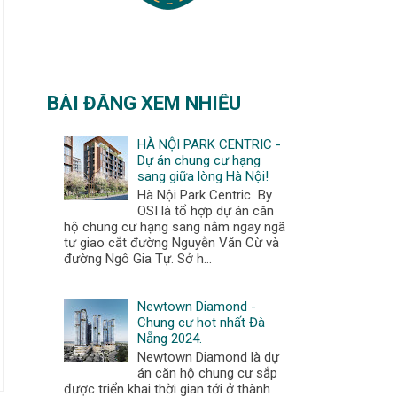
l
d
e
r
P
BÀI ĐĂNG XEM NHIỀU
o
s
HÀ NỘI PARK CENTRIC -
t
Dự án chung cư hạng
sang giữa lòng Hà Nội!
Hà Nội Park Centric By
OSI là tổ hợp dự án căn
hộ chung cư hạng sang nằm ngay ngã
tư giao cắt đường Nguyễn Văn Cừ và
đường Ngô Gia Tự. Sở h...
Newtown Diamond -
Chung cư hot nhất Đà
Nẵng 2024.
Newtown Diamond là dự
án căn hộ chung cư sắp
được triển khai thời gian tới ở thành