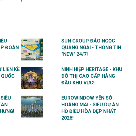
IÊU
SUN GROUP ĐẢO NGỌC
ẬP ĐOÀN
QUẢNG NGÃI - THÔNG TIN
"NEW" 24/7!
 LIỀN KỀ
NINH HIỆP HERITAGE - KHU
Ú QUỐC
ĐÔ THỊ CAO CẤP HÀNG
ĐẦU KHU VỰC!
 SIÊU
EUROWINDOW YÊN SỞ
TÂN
HOÀNG MAI - SIÊU DỰ ÁN
 HƯNG!
HỒ ĐIỀU HÒA ĐẸP NHẤT
2026!