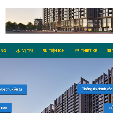
ANG
VỊ TRÍ
TIỆN ÍCH
THIẾT KẾ