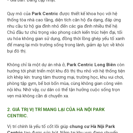
Quy mô của
Park Centric
được thiết kế khoa học với hệ
thống tòa nhà cao tầng, diện tích căn hộ đa dạng, đáp ứng
nhu cầu từ hộ gia đình nhỏ đến các gia đình nhiều thế hệ.
Chủ đầu tư chú trọng vào phong cách kiến trúc hiện đại, tối
ưu hóa không gian sử dụng, đồng thời lồng ghép yếu tố xanh
để mang lại môi trường sống trong lành, giảm áp lực về khói
bụi đô thị.
Không chỉ là một dự án nhà ở,
Park Centric
Long Biên
còn
hướng tới phát triển một khu đô thị thu nhỏ với hệ thống tiện
ích khép kín: trung tâm thương mại, trường học, khu vui chơi,
phòng tập gym, bể bơi bốn mùa, cùng không gian công viên
nội khu. Nhờ vậy, cư dân có thể tận hưởng cuộc sống trọn
vẹn mà không cần di chuyển xa.
2. GIÁ TRỊ VỊ TRÍ MANG LẠI CỦA HÀ NỘI PARK
CENTRIC.
Vị trí chính là yếu tố cốt lõi giúp
chung cư
Hà Nội Park
Centric
tạo được sức hút. Nằm tại khu vực đang chuyển