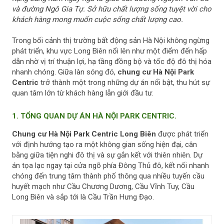
s
và đường Ngô Gia Tự. Sở hữu chất lượng sống tuyệt vời cho
t
khách hàng mong muốn cuộc sống chất lượng cao.
O
l
Trong bối cảnh thị trường bất động sản Hà Nội không ngừng
d
phát triển, khu vực Long Biên nổi lên như một điểm đến hấp
e
dẫn nhờ vị trí thuận lợi, hạ tầng đồng bộ và tốc độ đô thị hóa
r
nhanh chóng. Giữa làn sóng đó,
chung cư Hà Nội Park
P
Centric
trở thành một trong những dự án nổi bật, thu hút sự
o
quan tâm lớn từ khách hàng lẫn giới đầu tư.
s
t
1. TỔNG QUAN DỰ ÁN HÀ NỘI PARK CENTRIC.
Chung cư
Hà Nội Park Centric
Long Biên
được phát triển
với định hướng tạo ra một không gian sống hiện đại, cân
bằng giữa tiện nghi đô thị và sự gắn kết với thiên nhiên. Dự
án tọa lạc ngay tại cửa ngõ phía Đông Thủ đô, kết nối nhanh
chóng đến trung tâm thành phố thông qua nhiều tuyến cầu
huyết mạch như Cầu Chương Dương, Cầu Vĩnh Tuy, Cầu
Long Biên và sắp tới là Cầu Trần Hưng Đạo.