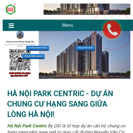
Menu
Thông tin chính xác nhất
Làm việc trực tiếp với chủ đầu tư
Không thu bất kì phụ phí nào
HỖ TRỢ 24/24
N
H
HÀ NỘI PARK CENTRIC - DỰ ÁN
e
o
CHUNG CƯ HẠNG SANG GIỮA
w
e
e
LÒNG HÀ NỘI!
r
P
Hà Nội Park Centric
By OSI là tổ hợp dự án căn hộ chung cư
o
hạng sang nằm ngay ngã tư giao cắt đường Nguyễn Văn Cừ