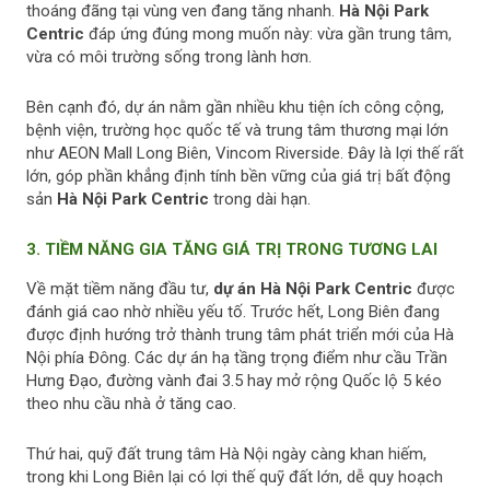
thoáng đãng tại vùng ven đang tăng nhanh.
Hà Nội Park
Centric
đáp ứng đúng mong muốn này: vừa gần trung tâm,
vừa có môi trường sống trong lành hơn.
Bên cạnh đó, dự án nằm gần nhiều khu tiện ích công cộng,
bệnh viện, trường học quốc tế và trung tâm thương mại lớn
như AEON Mall Long Biên, Vincom Riverside. Đây là lợi thế rất
lớn, góp phần khẳng định tính bền vững của giá trị bất động
sản
Hà Nội Park Centric
trong dài hạn.
3. TIỀM NĂNG GIA TĂNG GIÁ TRỊ TRONG TƯƠNG LAI
Về mặt tiềm năng đầu tư,
dự án
Hà Nội Park Centric
được
đánh giá cao nhờ nhiều yếu tố. Trước hết, Long Biên đang
được định hướng trở thành trung tâm phát triển mới của Hà
Nội phía Đông. Các dự án hạ tầng trọng điểm như cầu Trần
Hưng Đạo, đường vành đai 3.5 hay mở rộng Quốc lộ 5 kéo
theo nhu cầu nhà ở tăng cao.
Thứ hai, quỹ đất trung tâm Hà Nội ngày càng khan hiếm,
trong khi Long Biên lại có lợi thế quỹ đất lớn, dễ quy hoạch