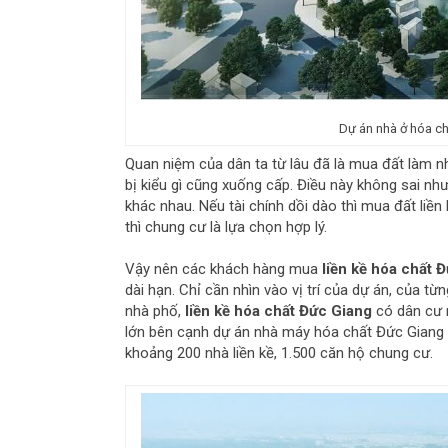
Dự án nhà ở hóa chấ
Quan niệm của dân ta từ lâu đã là mua đất làm nh
bị kiểu gì cũng xuống cấp. Điều này không sai n
khác nhau. Nếu tài chính dồi dào thì mua đất li
thì chung cư là lựa chọn hợp lý.
Vậy nên các khách hàng mua
liền kề hóa chất 
dài hạn. Chỉ cần nhìn vào vị trí của dự án, của t
nhà phố,
liền kề hóa chất Đức Giang
có dân cư r
lớn bên cạnh dự án nhà máy hóa chất Đức Giang l
khoảng 200 nhà liền kề, 1.500 căn hộ chung cư.