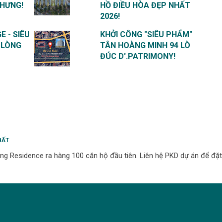
 HƯNG!
HỒ ĐIỀU HÒA ĐẸP NHẤT
2026!
E - SIÊU
KHỞI CÔNG "SIÊU PHẨM"
 LÒNG
TÂN HOÀNG MINH 94 LÒ
ĐÚC D'.PATRIMONY!
HẤT
g Residence ra hàng 100 căn hộ đầu tiên. Liên hệ PKD dự án để đặt