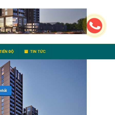
TIẾN ĐỘ
TIN TỨC
 nhất
 TRỢ 24/24