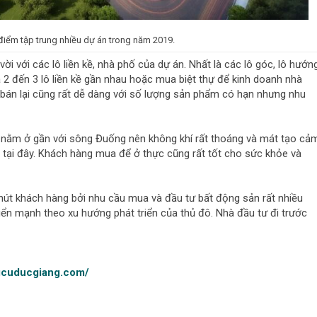
 điểm tập trung nhiều dự án trong năm 2019.
ời với các lô liền kề, nhà phố của dự án. Nhất là các lô góc, lô hướn
 2 đến 3 lô liền kề gần nhau hoặc mua biệt thự để kinh doanh nhà
 bán lại cũng rất dễ dàng với số lượng sản phẩm có hạn nhưng nhu
 nằm ở gần với sông Đuống nên không khí rất thoáng và mát tạo cả
 tại đây. Khách hàng mua để ở thực cũng rất tốt cho sức khỏe và
út khách hàng bởi nhu cầu mua và đầu tư bất động sản rất nhiều
ển mạnh theo xu hướng phát triển của thủ đô. Nhà đầu tư đi trước
gcuducgiang.com/