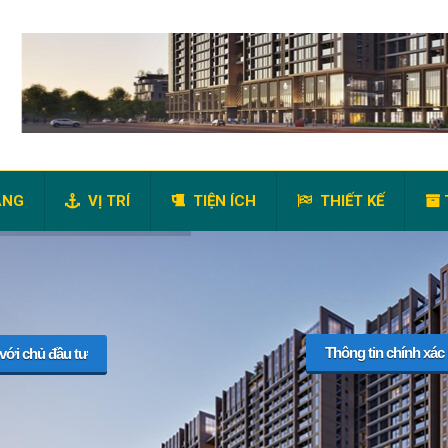
ANG
VỊ TRÍ
TIỆN ÍCH
THIẾT KẾ
Thông tin chính xác
 với chủ đầu tư
í nào
HỖ