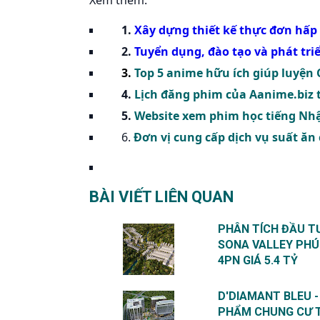
Xem thêm:
1.
Xây dựng thiết kế thực đơn hấp
2.
Tuyển dụng, đào tạo và phát tri
3.
Top 5 anime hữu ích giúp luyện 
4.
Lịch đăng phim của Aanime.biz 
5.
Website xem phim học tiếng Nhậ
6.
Đơn vị cung cấp dịch vụ suất ăn
BÀI VIẾT LIÊN QUAN
PHÂN TÍCH ĐẦU TƯ
SONA VALLEY PH
4PN GIÁ 5.4 TỶ
D'DIAMANT BLEU -
PHẨM CHUNG CƯ 