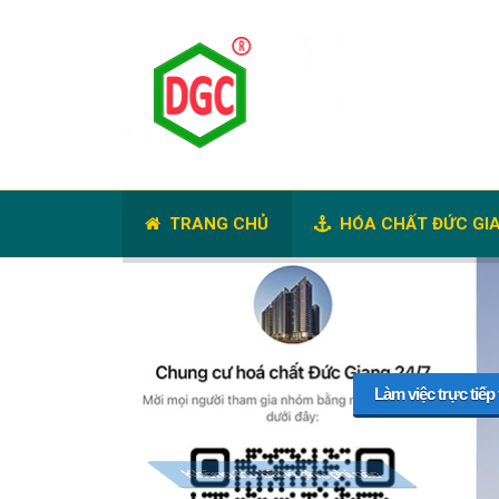
TRANG CHỦ
HÓA CHẤT ĐỨC GI
Làm việc trực tiếp
Không thu bất kì phụ ph