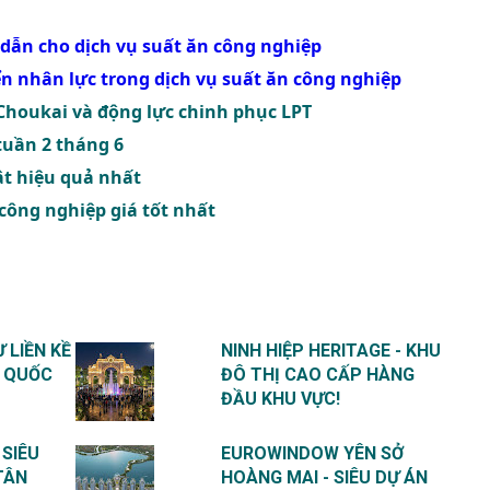
 dẫn cho dịch vụ suất ăn công nghiệp
ển nhân lực trong dịch vụ suất ăn công nghiệp
Choukai và động lực chinh phục LPT
tuần 2 tháng 6
t hiệu quả nhất
 công nghiệp giá tốt nhất
 LIỀN KỀ
NINH HIỆP HERITAGE - KHU
Ú QUỐC
ĐÔ THỊ CAO CẤP HÀNG
ĐẦU KHU VỰC!
 SIÊU
EUROWINDOW YÊN SỞ
TÂN
HOÀNG MAI - SIÊU DỰ ÁN