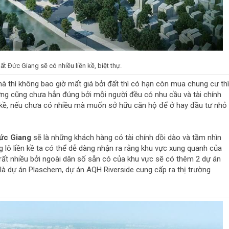
t Đức Giang sẽ có nhiều liền kề, biệt thự.
à thì không bao giờ mất giá bởi đất thì có hạn còn mua chung cư thì
hưng cũng chưa hẳn đúng bởi mỗi người đều có nhu cầu và tài chính
ền kề, nếu chưa có nhiều mà muốn sở hữu căn hộ để ở hay đầu tư nhỏ
Đức Giang
sẽ là những khách hàng có tài chính dồi dào và tầm nhìn
ừng lô liền kề ta có thể dễ dàng nhận ra rằng khu vực xung quanh của
ất nhiều bởi ngoài dân số sẵn có của khu vực sẽ có thêm 2 dự án
à dự án Plaschem, dự án AQH Riverside cung cấp ra thị trường