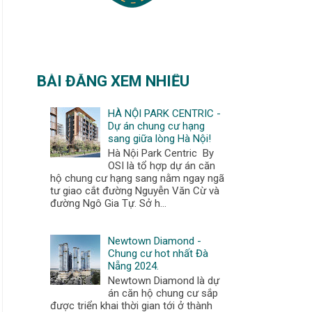
l
d
e
r
P
BÀI ĐĂNG XEM NHIỀU
o
s
HÀ NỘI PARK CENTRIC -
t
Dự án chung cư hạng
sang giữa lòng Hà Nội!
Hà Nội Park Centric By
OSI là tổ hợp dự án căn
hộ chung cư hạng sang nằm ngay ngã
tư giao cắt đường Nguyễn Văn Cừ và
đường Ngô Gia Tự. Sở h...
Newtown Diamond -
Chung cư hot nhất Đà
Nẵng 2024.
Newtown Diamond là dự
án căn hộ chung cư sắp
được triển khai thời gian tới ở thành