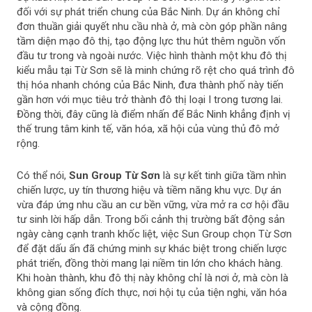
đối với sự phát triển chung của Bắc Ninh. Dự án không chỉ
đơn thuần giải quyết nhu cầu nhà ở, mà còn góp phần nâng
tầm diện mạo đô thị, tạo động lực thu hút thêm nguồn vốn
đầu tư trong và ngoài nước. Việc hình thành một khu đô thị
kiểu mẫu tại Từ Sơn sẽ là minh chứng rõ rệt cho quá trình đô
thị hóa nhanh chóng của Bắc Ninh, đưa thành phố này tiến
gần hơn với mục tiêu trở thành đô thị loại I trong tương lai.
Đồng thời, đây cũng là điểm nhấn để Bắc Ninh khẳng định vị
thế trung tâm kinh tế, văn hóa, xã hội của vùng thủ đô mở
rộng.
Có thể nói,
Sun Group Từ Sơn
là sự kết tinh giữa tầm nhìn
chiến lược, uy tín thương hiệu và tiềm năng khu vực. Dự án
vừa đáp ứng nhu cầu an cư bền vững, vừa mở ra cơ hội đầu
tư sinh lời hấp dẫn. Trong bối cảnh thị trường bất động sản
ngày càng cạnh tranh khốc liệt, việc Sun Group chọn Từ Sơn
để đặt dấu ấn đã chứng minh sự khác biệt trong chiến lược
phát triển, đồng thời mang lại niềm tin lớn cho khách hàng.
Khi hoàn thành, khu đô thị này không chỉ là nơi ở, mà còn là
không gian sống đích thực, nơi hội tụ của tiện nghi, văn hóa
và cộng đồng.