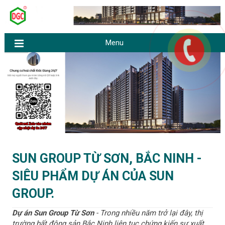
Menu
N
H
SUN GROUP TỪ SƠN, BẮC NINH -
e
o
SIÊU PHẨM DỰ ÁN CỦA SUN
w
e
e
GROUP.
r
P
Dự án Sun Group Từ Sơn
- Trong nhiều năm trở lại đây, thị
o
trường bất động sản Bắc Ninh liên tục chứng kiến sự xuất