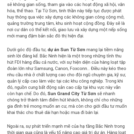
sẻ không gian sống, tham gia vào các hoạt động xã hội, văn
hóa, thể thao. Tại Từ Sơn, tinh thần này tiếp tục được phát
huy thông qua việc xây dựng các không gian công cộng mở,
quảng trường trung tâm, khu sinh hoạt cộng đồng. Đây sẽ là
nơi cư dân có thể kết nối, giao lưu và xây dựng một nếp sống
mới mang đậm bản sắc đô thị hiện đại.
Dưới góc độ đầu tư,
dự án Sun Từ Sơn
mang lại tiềm năng
sinh lời đáng kể. Bắc Ninh hiện là một trong những tỉnh thu
hút FDI hàng đầu cả nước, với sự hiện diện của hàng loạt tập
đoàn lớn như Samsung, Canon, Foxconn… Điều này kéo theo
nhu cầu nhà ở chất lượng cao cho đội ngũ chuyên gia, kỹ sư,
quản lý cấp cao làm việc tại các khu công nghiệp. Trong khi
đó, nguồn cung bất động sản cao cấp tại khu vực này vẫn
còn hạn chế. Do đó,
Sun Grand City Từ Sơn
sẽ nhanh
chóng trở thành tâm điểm hút khách, không chỉ cho những
gia đình trẻ mong muốn an cư, mà còn cho giới đầu tư muốn
khai thác cho thuê dài hạn hoặc mua đi bán lại.
Ngoài ra, sự phát triển mạnh mẽ của hạ tầng Bắc Ninh trong
thời gian qua cũng là yếu tố nâng cao giá trị dự án. Hàng loạt