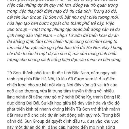
s
hiện của những dự án quy mô lớn, đóng vai trò quan trọng
t
trong việc thay đổi diện mạo đô thị của tỉnh. Trong số đó,
O
cái tên Sun Group Từ Sơn nổi bật như một biểu tượng mới,
l
hứa hẹn tạo nên bước ngoặt cho thành phố trẻ này. Việc
d
Sun Group – một trong những tập đoàn bất động sản và du
e
lịch hàng đầu Việt Nam – chọn Từ Sơn để triển khai dự án
r
đã khẳng định tầm nhìn chiến lược cũng như tiềm năng to
P
lớn của khu vực cửa ngõ phía Bắc thủ đô Hà Nội. Đây không
o
chỉ đơn thuần là một dự án nhà ở, mà còn mang tính biểu
s
tượng cho phong cách sống hiện đại, văn minh và bền vững.
t
Từ Sơn, thành phố trực thuộc tỉnh Bắc Ninh, nằm ngay sát
ranh giới phía Bắc Hà Nội, từ lâu đã được xem là địa điểm
chiến lược cho sự kết nối vùng. Nơi đây vừa giữ vai trò cửa
ngõ giao thương, vừa là trung tâm truyền thống với nhiều
làng nghề nổi tiếng như gỗ mỹ nghệ Đồng Kỵ, tranh Đông Hồ,
đúc đồng Đại Bái. Sự kết hợp giữa bề dày văn hóa và tốc độ
phát triển kinh tế nhanh chóng khiến Từ Sơn trở thành mảnh
đất màu mỡ cho các dự án bất động sản quy mô. Trong bối
cảnh đó, Sun Group đã quyết định đầu tư, đưa vào khu vực
này một dự án đô thị đẳng cấp, hướng đến mô hình sống