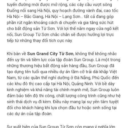
tuyến đường mới được mở rộng, các cây cầu vượt sông
Đuống nối sang Hà Nội, quy hoạch đường vành đai, cao tốc
Hà Nội – Bắc Giang, Hà Nội – Lạng Sơn… tất cả đang góp
phần rút ngắn khoảng cách di chuyển và gia tăng sức hút
cho bất động sản Từ Sơn. Với lợi thế nằm ngay cửa ngõ kết
nối, Sun Group Từ Sơn chắc chắn sẽ được hưởng lợi trực
tiếp từ những thay đổi tích cực này.
Khi bàn về
Sun Grand City Từ Sơn
, không thể không nhắc
đến uy tín và tiềm lực của tập đoàn Sun Group. Là một trong
những thương hiệu bất động sản hàng đầu, Sun Group đã
tạo dựng tên tuổi qua nhiều dự án tầm cỡ trải dài khắp Việt
Nam, từ các quần thể nghỉ dưỡng ở Đà Nẵng, Phú Quốc đến
các khu đô thị cao cấp tại Hà Nội, Quảng Ninh. Với bề dày
kinh nghiệm và khả năng tài chính mạnh mẽ, Sun Group luôn
đảm bảo tiến độ thi công, chất lượng công trình cũng như hệ
sinh thái dịch vụ đi kèm. Điều này mang lại sự yên tâm tuyệt
đối cho khách hàng khi lựa chọn đầu tư hoặc sinh sống tại
các dự án của tập đoàn.
Sự xuất hiện của Sun Group Từ Sơn còn mang ý nghĩa lớn