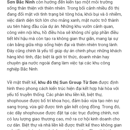
Sơn Bắc Ninh
còn hướng đến kiến tạo một môi trường
sống thân thiện với thiên nhiên. Trong bối cảnh nhiều đô thị
đang đối mặt với tình trạng bê tông hóa, khói bụi và ô nhiễm,
việc dành diện tích lớn cho mảng xanh, mặt nước trở thành
ưu tiên hàng đầu của dự án. Những khu vườn cảnh quan,
công viên nội khu, hồ điều hòa sẽ không chỉ góp phần điều
tiết khí hậu mà còn tạo ra không gian thư giãn, mang lại sự
cân bằng giữa nhịp sống hiện đại và thiên nhiên trong lành.
Đây cũng chính là yếu tố giúp dự án chinh phục những khách
hàng khó tính, đặc biệt là giới trí thức, doanh nhân hay
chuyên gia nước ngoài đang làm việc tại các khu công
nghiệp Bắc Ninh.
Về mặt thiết kế,
khu đô thị Sun Group Từ Sơn
được định
hình theo phong cách kiến trúc hiện đại kết hợp hài hòa với
yếu tố truyền thống. Các phân khu liền kề, biệt thự,
shophouse được bố trí khoa học, đảm bảo vừa tạo nên sự
sang trọng, vừa giữ được tính gắn kết cộng đồng. Trong đó,
các dãy shophouse được đặt tại các trục đường chính, nơi
có lưu lượng giao thương cao, mở ra cơ hội kinh doanh cho
cư dân. Biệt thự và nhà liền kề được thiết kế theo không gian