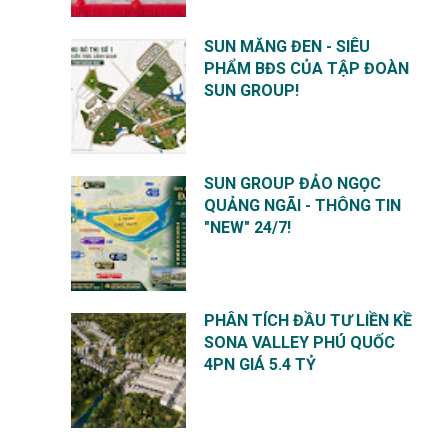
SUN MĂNG ĐEN - SIÊU
PHẨM BĐS CỦA TẬP ĐOÀN
SUN GROUP!
SUN GROUP ĐẢO NGỌC
QUẢNG NGÃI - THÔNG TIN
"NEW" 24/7!
PHÂN TÍCH ĐẦU TƯ LIỀN KỀ
SONA VALLEY PHÚ QUỐC
4PN GIÁ 5.4 TỶ